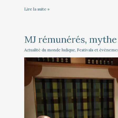
Lire la suite »
MJ rémunérés, mythe o
MJ
rémunérés,
mythe
Actualité du monde ludique
,
Festivals et événeme
ou
réalité
?