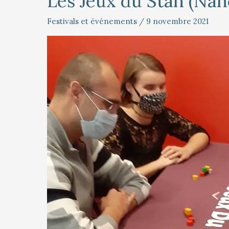
Les Jeux du Stan (Nan
Jeux
du
Festivals et événements
/
9 novembre 2021
Stan
(Nancy)
–
6
&
7
novembre
2021