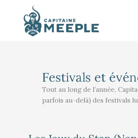
Aller
au
contenu
Festivals et évé
Tout au long de l’année, Capita
parfois au-delà) des festivals l
Les