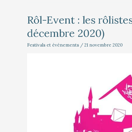
Rôl-Event : les rôliste
Rôl-
Event
décembre 2020)
:
les
rôlistes
Festivals et événements
/
21 novembre 2020
ont
du
cœur
!
(18-
20
décembre
2020)