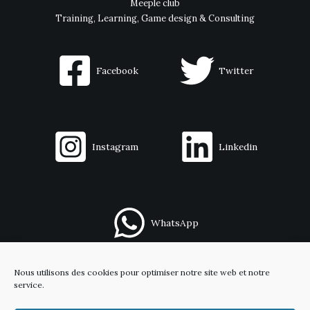
Meeple club
Training, Learning, Game design & Consulting
Facebook
Twitter
Instagram
Linkedin
WhatsApp
Nous utilisons des cookies pour optimiser notre site web et notre
Contact
service.
Mentions légales
Politique de confidentialité