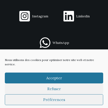
Instagram
Linkedin
WhatsApp
Nous utilisons des cookies pour optimiser notre site web et notre
Contact
service.
Mentions légales
Politique de confidentialité
Accepter
Refuser
Copyright © 2026 Capitaine Meeple
Préférences