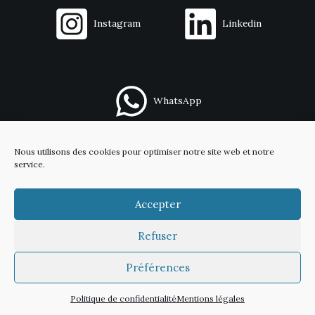
Instagram
Linkedin
WhatsApp
Nous utilisons des cookies pour optimiser notre site web et notre
Contact
service.
Mentions légales
Politique de confidentialité
Accepter
Refuser
Copyright © 2026 Capitaine Meeple
Préférences
Politique de confidentialité
Mentions légales