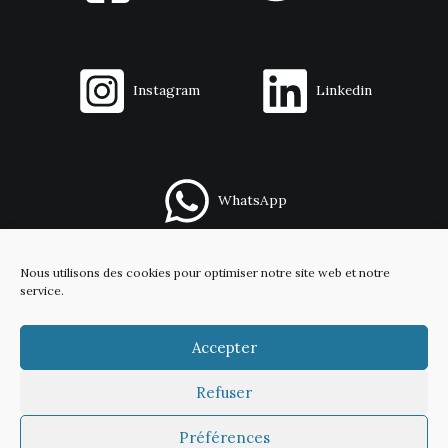
Instagram
Linkedin
WhatsApp
Nous utilisons des cookies pour optimiser notre site web et notre
Contact
service.
Mentions légales
Politique de confidentialité
Accepter
Refuser
Copyright © 2026 Capitaine Meeple
Préférences