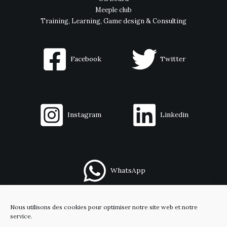
Meeple club
Training, Learning, Game design & Consulting
Facebook
Twitter
Instagram
Linkedin
WhatsApp
Nous utilisons des cookies pour optimiser notre site web et notre
Contact
service.
Mentions légales