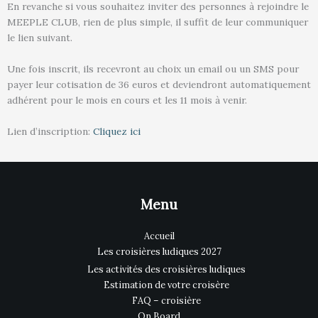
En revanche si vous souhaitez inviter des personnes à rejoindre le
MEEPLE CLUB, rien de plus simple, il suffit de leur communiquer
le lien suivant.
Une fois inscrit, ils recevront au choix un email ou un SMS pour
payer leur cotisation de 36 euros et deviendront automatiquement
adhérent pour le mois en cours et les 11 mois à venir.
Lien d’inscription:
Cliquez ici
Menu
Accueil
Les croisières ludiques 2027
Les activités des croisières ludiques
Estimation de votre croisère
FAQ – croisière
On Board