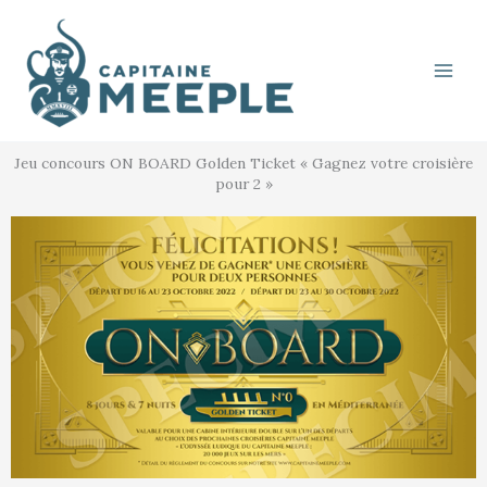
Aller
au
contenu
Jeu concours ON BOARD Golden Ticket « Gagnez votre croisière
pour 2 »