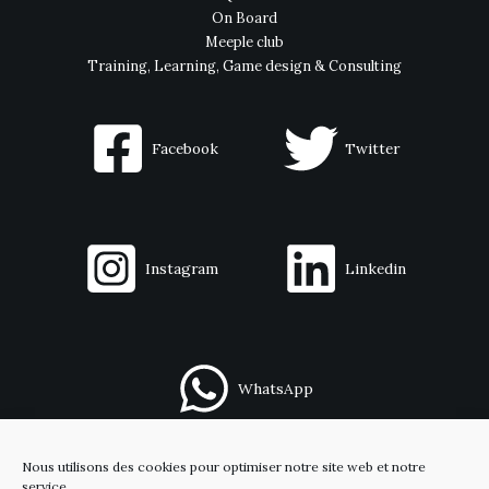
On Board
Meeple club
Training, Learning, Game design & Consulting
Facebook
Twitter
Instagram
Linkedin
WhatsApp
Nous utilisons des cookies pour optimiser notre site web et notre
Contact
service.