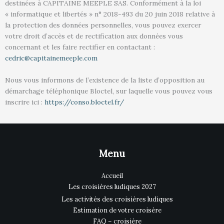
destinées à CAPITAINE MEEPLE SAS. Conformément à la loi
« informatique et libertés » n° 2018-493 du 20 juin 2018 relative à
la protection des données personnelles, vous pouvez exercer
votre droit d’accès et de rectification aux données vous
concernant et les faire rectifier en contactant :
cedric@capitainemeeple.com
Nous vous informons de l’existence de la liste d’opposition au
démarchage téléphonique Bloctel, sur laquelle vous pouvez vous
inscrire ici :
https://conso.bloctel.fr/
Menu
Accueil
Les croisières ludiques 2027
Les activités des croisières ludiques
Estimation de votre croisère
FAQ – croisière